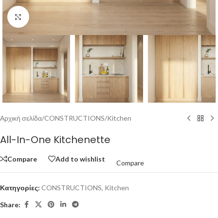
Click to enlarge
Αρχική σελίδα
/
CONSTRUCTIONS
/
Kitchen
All-In-One Kitchenette
Compare
Add to wishlist
Compare
Κατηγορίες:
CONSTRUCTIONS
,
Kitchen
Share: