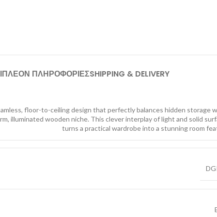
ΙΠΛΕΟΝ ΠΛΗΡΟΦΟΡΙΕΣ
SHIPPING & DELIVERY
amless, floor-to-ceiling design that perfectly balances hidden storage w
rm, illuminated wooden niche. This clever interplay of light and solid sur
turns a practical wardrobe into a stunning room fea
DG