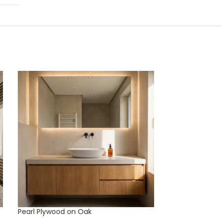
Pearl Plywood on Oak
Slatted Plywoo