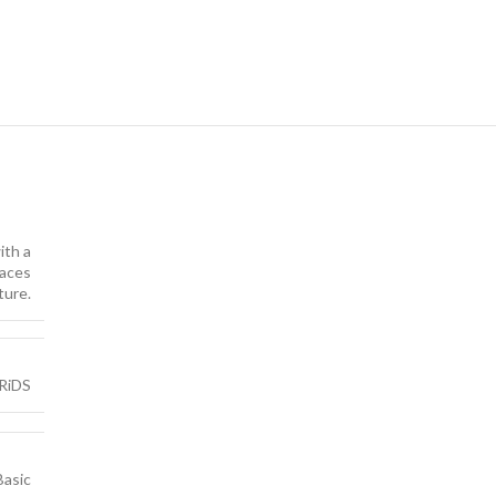
ith a
faces
ture.
RiDS
Basic