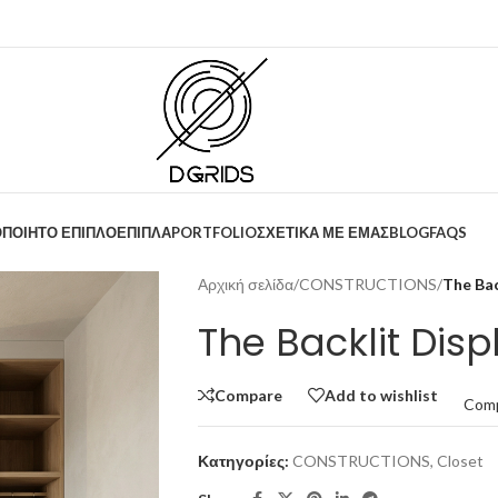
ΟΠΟΙΗΤΟ ΕΠΙΠΛΟ
ΕΠΙΠΛΑ
PORTFOLIO
ΣΧΕΤΙΚΑ ΜΕ ΕΜΑΣ
BLOG
FAQS
Αρχική σελίδα
/
CONSTRUCTIONS
/
The Bac
The Backlit Disp
Compare
Add to wishlist
Com
Κατηγορίες:
CONSTRUCTIONS
,
Closet