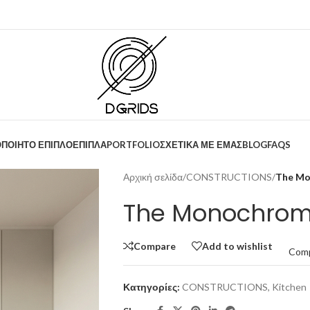
ΟΠΟΙΗΤΟ ΕΠΙΠΛΟ
ΕΠΙΠΛΑ
PORTFOLIO
ΣΧΕΤΙΚΑ ΜΕ ΕΜΑΣ
BLOG
FAQS
Αρχική σελίδα
/
CONSTRUCTIONS
/
The Mo
The Monochroma
Compare
Add to wishlist
Com
Κατηγορίες:
CONSTRUCTIONS
,
Kitchen