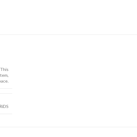
 This
stem,
pace.
RiDS