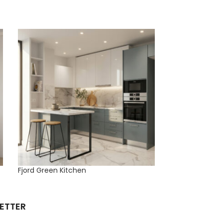
Fjord Green Kitchen
KammerSpiel
ETTER