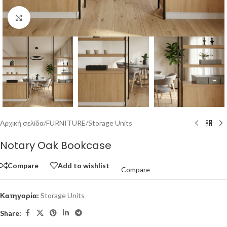
Click to enlarge
Αρχική σελίδα
/
FURNITURE
/
Storage Units
Notary Oak Bookcase
Compare
Add to wishlist
Compare
Κατηγορία:
Storage Units
Share: