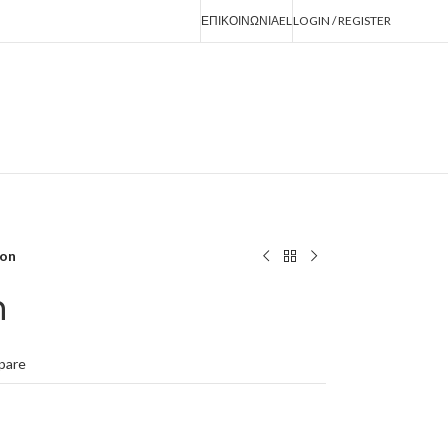
ΕΠΙΚΟΙΝΩΝΙΑ
EL
LOGIN / REGISTER
on
n
pare