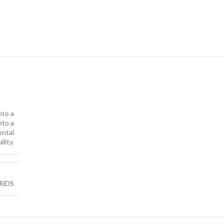
nto a
nto a
ontal
lity.
RiDS