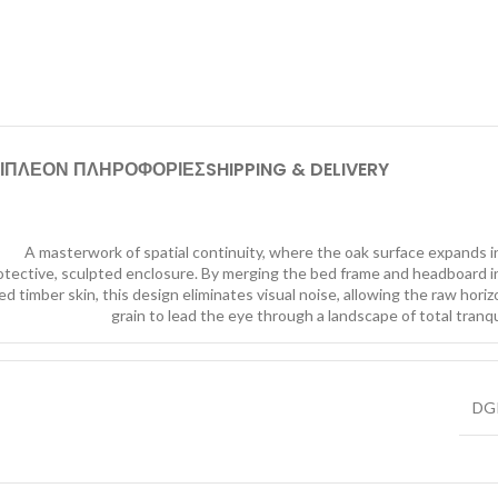
ΙΠΛΕΟΝ ΠΛΗΡΟΦΟΡΙΕΣ
SHIPPING & DELIVERY
A masterwork of spatial continuity, where the oak surface expands i
otective, sculpted enclosure. By merging the bed frame and headboard i
ied timber skin, this design eliminates visual noise, allowing the raw horiz
grain to lead the eye through a landscape of total tranqui
DG