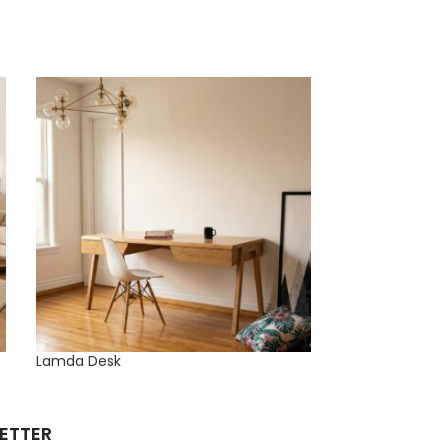
Lamda Desk
Playcraft Coff
ETTER