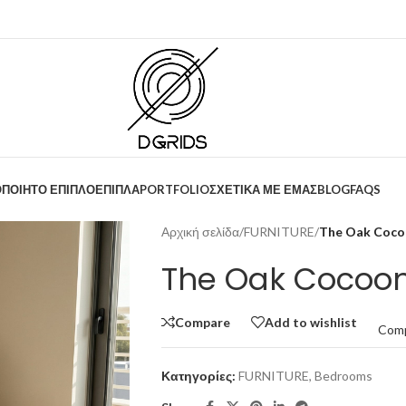
ΟΠΟΙΗΤΟ ΕΠΙΠΛΟ
ΕΠΙΠΛΑ
PORTFOLIO
ΣΧΕΤΙΚΑ ΜΕ ΕΜΑΣ
BLOG
FAQS
Αρχική σελίδα
/
FURNITURE
/
The Oak Coco
The Oak Cocoo
Compare
Add to wishlist
Com
Κατηγορίες:
FURNITURE
,
Bedrooms