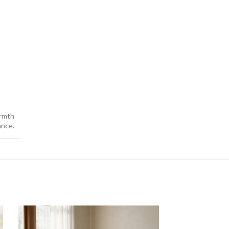
armth
ance.