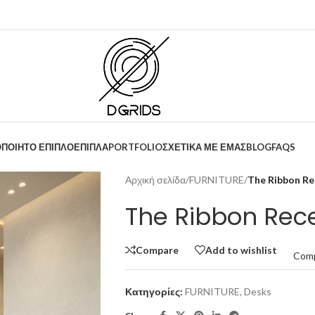
ΟΠΟΙΗΤΟ ΕΠΙΠΛΟ
ΕΠΙΠΛΑ
PORTFOLIO
ΣΧΕΤΙΚΑ ΜΕ ΕΜΑΣ
BLOG
FAQS
Αρχική σελίδα
/
FURNITURE
/
The Ribbon Re
The Ribbon Rec
Compare
Add to wishlist
Com
Κατηγορίες:
FURNITURE
,
Desks