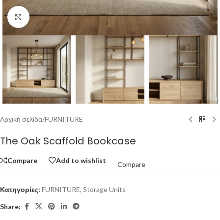
Click to enlarge
Αρχική σελίδα
/
FURNITURE
The Oak Scaffold Bookcase
Compare
Add to wishlist
Compare
Κατηγορίες:
FURNITURE
,
Storage Units
Share: