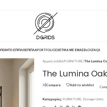
ΟΠΟΙΗΤΟ ΕΠΙΠΛΟ
ΕΠΙΠΛΑ
PORTFOLIO
ΣΧΕΤΙΚΑ ΜΕ ΕΜΑΣ
BLOG
FAQS
Αρχική σελίδα
/
FURNITURE
/
The Lumina Oa
The Lumina Oak
Compare
Add to wishlist
Com
Κατηγορίες:
FURNITURE
,
Storage Units