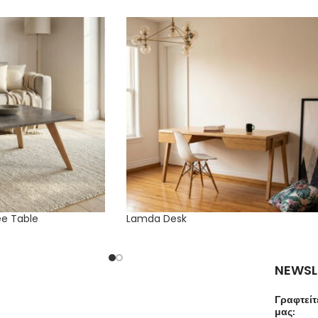
ee Table
Lamda Desk
NEWSL
Γραφτείτ
μας: