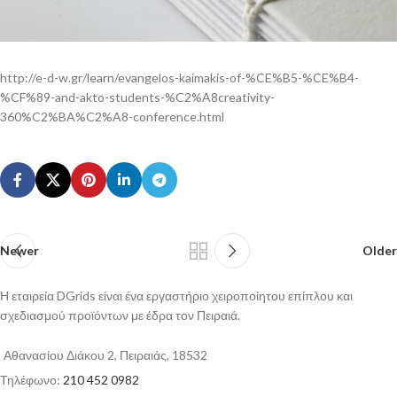
http://e-d-w.gr/learn/evangelos-kaimakis-of-%CE%B5-%CE%B4-
%CF%89-and-akto-students-%C2%A8creativity-
360%C2%BA%C2%A8-conference.html
Newer
Older
Η εταιρεία DGrids είναι ένα εργαστήριο χειροποίητου επίπλου και
σχεδιασμού προϊόντων με έδρα τον Πειραιά.
Αθανασίου Διάκου 2, Πειραιάς, 18532
Τηλέφωνο:
210 452 0982