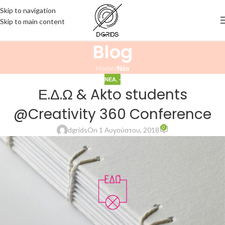
Skip to navigation
Skip to main content
Blog
Home
/
Νέα
ΝΕΑ
,
-
Ε.Δ.Ω & Akto students
@Creativity 360 Conference
0
dgrids
On 1 Αυγούστου, 2018